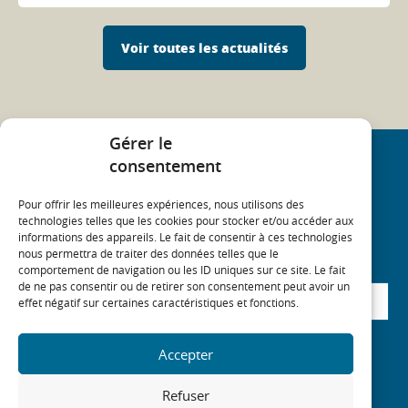
Voir toutes les actualités
Gérer le
consentement
NEWSLETTER
Pour offrir les meilleures expériences, nous utilisons des
SOLIHA News - Retrouvez toutes les dernières
technologies telles que les cookies pour stocker et/ou accéder aux
actualités du Mouvement SOLIHA dans votre boîte
informations des appareils. Le fait de consentir à ces technologies
mail (trismestriel)
nous permettra de traiter des données telles que le
comportement de navigation ou les ID uniques sur ce site. Le fait
de ne pas consentir ou de retirer son consentement peut avoir un
effet négatif sur certaines caractéristiques et fonctions.
RGPD
*
Accepter
J'accepte de recevoir la newsletter du Mouvement
SOLIHA
Refuser