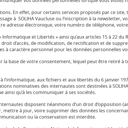
muniquer vos données personnelles lorsque vous visitez not
ns. En effet, pour certains services proposés par ce site, t
ssage à SOLIHA Vaucluse ou l’inscription à la newsletter,
tre adresse électronique, votre numéro de téléphone, votr
 « Informatique et Libertés » ainsi qu’aux articles 15 à 22 
droit d’accès, de modification, de rectification et de suppre
nées à caractère personnel pour les données personnelles v
r la base de votre consentement, lequel peut être retiré 
 l’informatique, aux fichiers et aux libertés du 6 janvier 197
tions nominatives des internautes sont destinées à SOLIHA
e ainsi qu’à les communiquer à ses sociétés.
 internautes disposent néanmoins d’un droit d’opposition (artic
ter, mettre à jour, voire supprimer des données les concernan
ommunication ou la conservation est interdite.