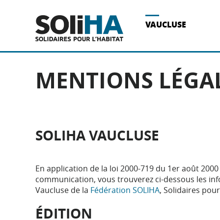
Acces direct au contenu
Acces direct à la recherche
Acces direct au menu
VAUCLUSE
MENTIONS LÉGA
SOLIHA VAUCLUSE
En application de la loi 2000-719 du 1er août 2000 
communication, vous trouverez ci-dessous les info
Vaucluse de la
Fédération SOLIHA
, Solidaires pour
ÉDITION