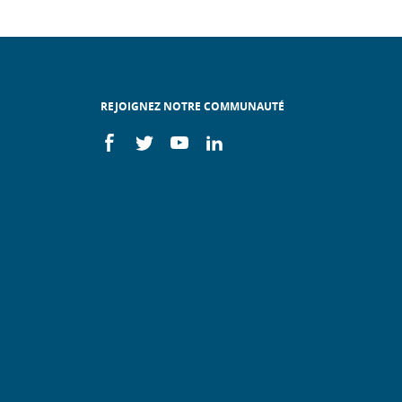
REJOIGNEZ NOTRE COMMUNAUTÉ
On
On
On
On
facebook
twitter
youtube
linkedin