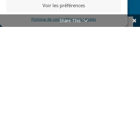
mail (trismestriel)
Voir les préférences
Politique de cookies
Mentions Légales
Share This
RGPD
*
J'accepte de recevoir la newsletter du Mouvement
SOLIHA
En indiquant votre adresse mail ci-dessus et en cochant la case
"J'accepte de recevoir la newsletter du Mouvement SOLIHA", vous
consentez à recevoir ces lettres d’informations par voie électronique.
Vous pourrez vous désinscrire à travers les liens de désinscription à tout
moment.
S'inscrire