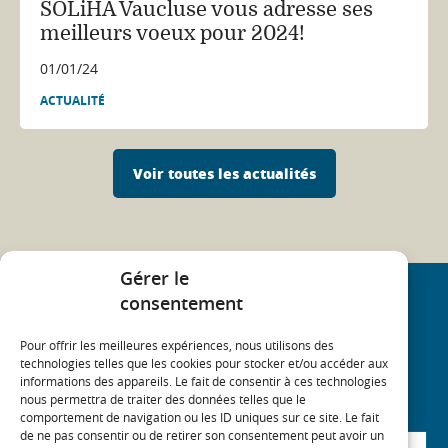
SOLiHA Vaucluse vous adresse ses
meilleurs voeux pour 2024!
01/01/24
ACTUALITÉ
Voir toutes les actualités
Gérer le
consentement
NEWSLETTER
Pour offrir les meilleures expériences, nous utilisons des
SOLIHA News - Retrouvez toutes les dernières
technologies telles que les cookies pour stocker et/ou accéder aux
actualités du Mouvement SOLIHA dans votre boîte
informations des appareils. Le fait de consentir à ces technologies
mail (trismestriel)
nous permettra de traiter des données telles que le
comportement de navigation ou les ID uniques sur ce site. Le fait
de ne pas consentir ou de retirer son consentement peut avoir un